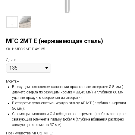
МГС 2МТ Е (нержавеющая сталь)
SKU:
МГС 2MT Е 4х135
Длина
Монтаж
В несущем полнотелом основании просверлить отверстие Ø 8 мм (
диаметр сверла по режущим кромкам ≤8,45 мм) и глубиной 60 мм.
удалить продукты сверления из отверстия;
В отверстие установить анкерную гильзу АГ МТ ( глубина анкеровки
56 мм);
С помощью молотка и ОИ (обсадного инструмента) забить распорно-
связующий элемент в гильзу дюбеля (глубина вбивания распорно-
связующего элемента 57 мм).
Преимущества МГС 2 МТ Е: