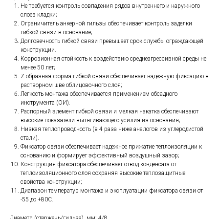
Не требуется контроль совпадения рядов внутреннего и наружного
слоев кладки;
Ограничитель анкерной гильзы обеспечивает контроль заделки
гибкой связи в основание;
Долговечность гибкой связи превышает срок службы ограждающей
конструкции.
Коррозионная стойкость к воздействию среднеагрессивной среды не
менее 50 лет;
Z-образная форма гибкой связи обеспечивает надежную фиксацию в
растворном шве облицовочного слоя;
Легкость монтажа обеспечивается применением обсадного
инструмента (ОИ).
Распорный элемент гибкой связи и мелкая накатка обеспечивают
высокие показатели вытягивающего усилия из основания;
Низкая теплопроводность (в 4 раза ниже аналогов из углеродистой
стали).
Фиксатор связи обеспечивает надежное прижатие теплоизоляции к
основанию и формирует эффективный воздушный зазор;
Конструкция фиксатора обеспечивает отвод конденсата от
теплоизоляционного слоя сохраняя высокие теплозащитные
свойства конструкции;
Диапазон температур монтажа и эксплуатации фиксатора связи от
-55 до +80C.
Диаметр (стержень/гильза), мм: 4/8