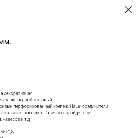
мм.
а декоративная.
окраска черный матовый.
асивый перфорированный крепеж. Наши соединители
м эстетично выглядят. Отлично подойдет при
 навесов и т.д.
х55x1,8