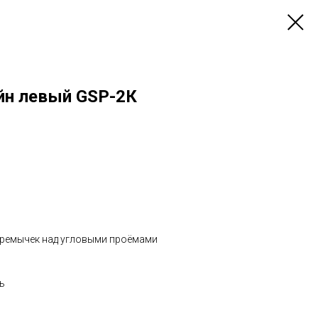
йн левый GSP-2К
еремычек над угловыми проёмами
ь