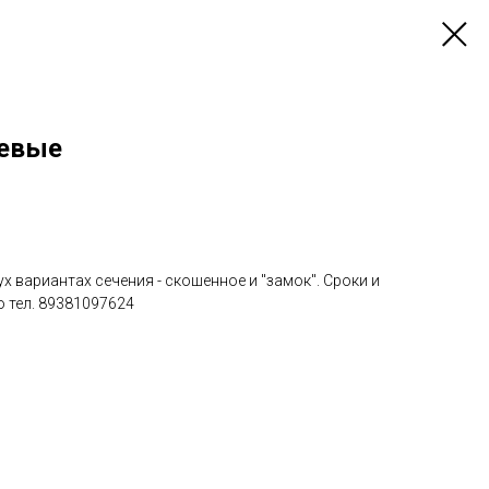
евые
х вариантах сечения - скошенное и "замок". Сроки и
 тел. 89381097624